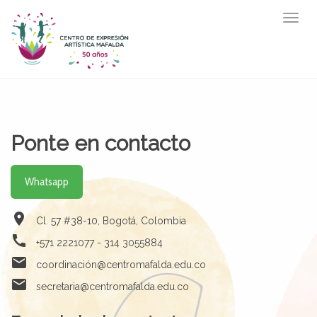
Togg
navig
Ponte en contacto
Whatsapp
location_on
Cl. 57 #38-10, Bogotá, Colombia
call
+571 2221077 - 314 3055884
email
coordinación@centromafalda.edu.co
email
secretaria@centromafalda.edu.co